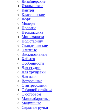
Дизайнерские
Итальянские
Кантри
Классические
Лофт
Модерн
Прованс
Неоклассика
Минимализм
Под старину
Скандинавские
Элитные
Эксклюзивные
Хай-тек
Особенности
Для студии
Для хрущевки
Для дачи
Встроенные
С антресолями
С барной стойкой
С островом
Малогабаритные
Модульные
Скрытые ручки