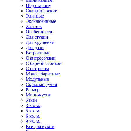
Минимализм
Под старину
Скандинавские
Элитные
Эксклюзивные
Хай-тек
Особенности
Для студии
Для хрущевки
Для дачи
Встроенные
С антресолями
С барной стойкой
С островом
Малогабаритные
Модульные
Скрытые ручки
Размер
Мини-кухни
Узкие
3 кв. м.
5 кв. м.
6 кв. м.
9 кв. м.
Все для кухни