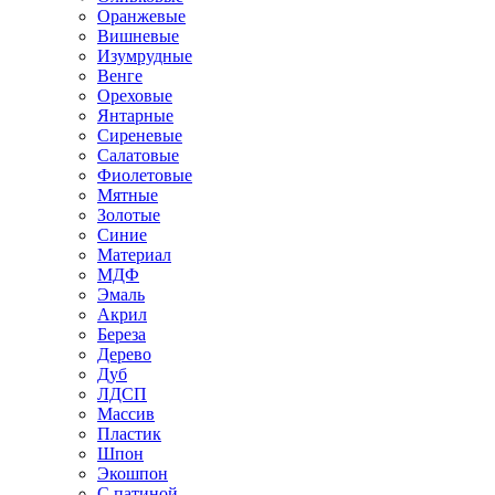
Оранжевые
Вишневые
Изумрудные
Венге
Ореховые
Янтарные
Сиреневые
Салатовые
Фиолетовые
Мятные
Золотые
Синие
Материал
МДФ
Эмаль
Акрил
Береза
Дерево
Дуб
ЛДСП
Массив
Пластик
Шпон
Экошпон
С патиной