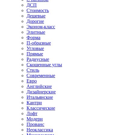
ДСП
Стоимость
Дешевые
Дорогие
Эконом-класс
Элитные
Форма
П-образные
Угловые
Прямые
Радиусные
Скошенные углы
Стиль
Современные
Евро
Английские
Дизайнерские
Итальянские
Кантри
Классические
Лофт
Модерн
Прованс
Неоклассика