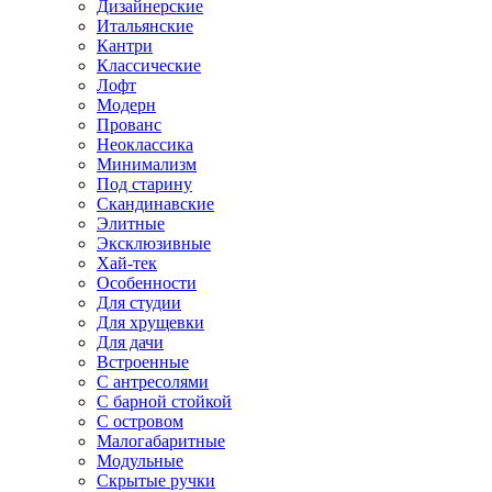
Дизайнерские
Итальянские
Кантри
Классические
Лофт
Модерн
Прованс
Неоклассика
Минимализм
Под старину
Скандинавские
Элитные
Эксклюзивные
Хай-тек
Особенности
Для студии
Для хрущевки
Для дачи
Встроенные
С антресолями
С барной стойкой
С островом
Малогабаритные
Модульные
Скрытые ручки