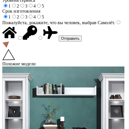
Уровень сервиса
1
2
3
4
5
Срок изготовления
1
2
3
4
5
Пожалуйста, докажите, что вы человек, выбрав
Самолёт
.
Похожие модели