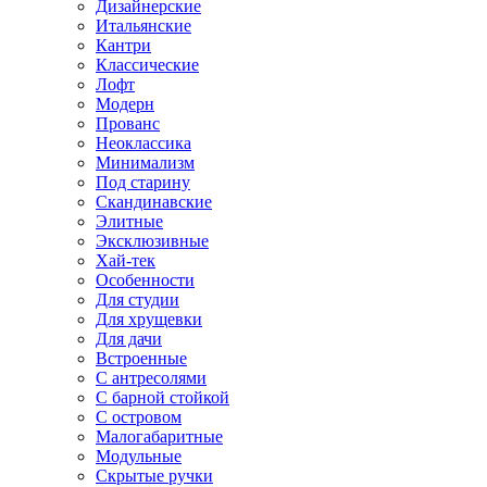
Дизайнерские
Итальянские
Кантри
Классические
Лофт
Модерн
Прованс
Неоклассика
Минимализм
Под старину
Скандинавские
Элитные
Эксклюзивные
Хай-тек
Особенности
Для студии
Для хрущевки
Для дачи
Встроенные
С антресолями
С барной стойкой
С островом
Малогабаритные
Модульные
Скрытые ручки