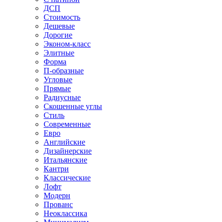
ДСП
Стоимость
Дешевые
Дорогие
Эконом-класс
Элитные
Форма
П-образные
Угловые
Прямые
Радиусные
Скошенные углы
Стиль
Современные
Евро
Английские
Дизайнерские
Итальянские
Кантри
Классические
Лофт
Модерн
Прованс
Неоклассика