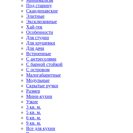
Минимализм
Под старину
Скандинавские
Элитные
Эксклюзивные
Хай-тек
Особенности
Для студии
Для хрущевки
Для дачи
Встроенные
С антресолями
С барной стойкой
С островом
Малогабаритные
Модульные
Скрытые ручки
Размер
Мини-кухни
Узкие
3 кв. м.
5 кв. м.
6 кв. м.
9 кв. м.
Все для кухни