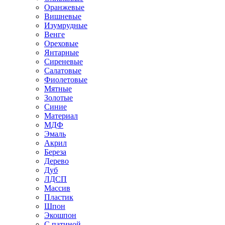
Оранжевые
Вишневые
Изумрудные
Венге
Ореховые
Янтарные
Сиреневые
Салатовые
Фиолетовые
Мятные
Золотые
Синие
Материал
МДФ
Эмаль
Акрил
Береза
Дерево
Дуб
ЛДСП
Массив
Пластик
Шпон
Экошпон
С патиной