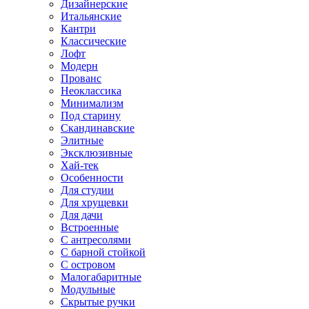
Дизайнерские
Итальянские
Кантри
Классические
Лофт
Модерн
Прованс
Неоклассика
Минимализм
Под старину
Скандинавские
Элитные
Эксклюзивные
Хай-тек
Особенности
Для студии
Для хрущевки
Для дачи
Встроенные
С антресолями
С барной стойкой
С островом
Малогабаритные
Модульные
Скрытые ручки