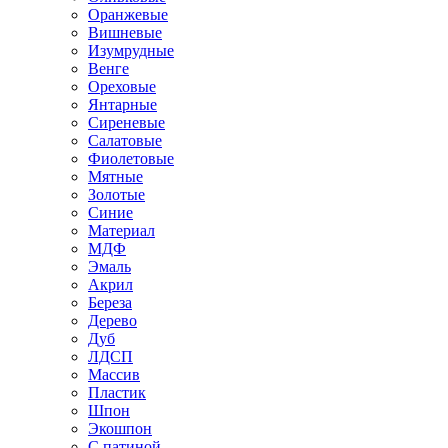
Оранжевые
Вишневые
Изумрудные
Венге
Ореховые
Янтарные
Сиреневые
Салатовые
Фиолетовые
Мятные
Золотые
Синие
Материал
МДФ
Эмаль
Акрил
Береза
Дерево
Дуб
ЛДСП
Массив
Пластик
Шпон
Экошпон
С патиной