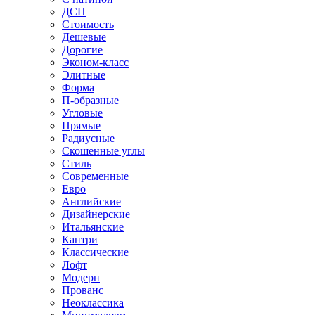
ДСП
Стоимость
Дешевые
Дорогие
Эконом-класс
Элитные
Форма
П-образные
Угловые
Прямые
Радиусные
Скошенные углы
Стиль
Современные
Евро
Английские
Дизайнерские
Итальянские
Кантри
Классические
Лофт
Модерн
Прованс
Неоклассика