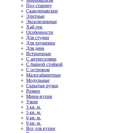
Минимализм
Под старину
Скандинавские
Элитные
Эксклюзивные
Хай-тек
Особенности
Для студии
Для хрущевки
Для дачи
Встроенные
С антресолями
С барной стойкой
С островом
Малогабаритные
Модульные
Скрытые ручки
Размер
Мини-кухни
Узкие
3 кв. м.
5 кв. м.
6 кв. м.
9 кв. м.
Все для кухни