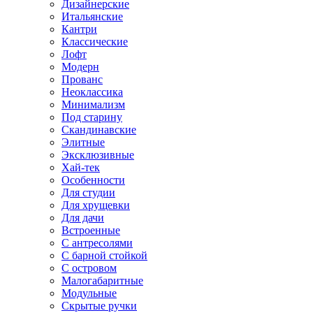
Дизайнерские
Итальянские
Кантри
Классические
Лофт
Модерн
Прованс
Неоклассика
Минимализм
Под старину
Скандинавские
Элитные
Эксклюзивные
Хай-тек
Особенности
Для студии
Для хрущевки
Для дачи
Встроенные
С антресолями
С барной стойкой
С островом
Малогабаритные
Модульные
Скрытые ручки