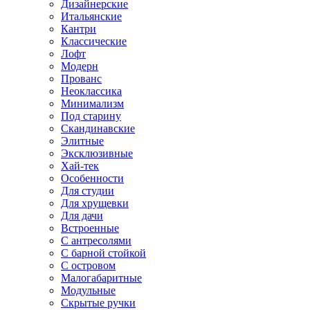
Дизайнерские
Итальянские
Кантри
Классические
Лофт
Модерн
Прованс
Неоклассика
Минимализм
Под старину
Скандинавские
Элитные
Эксклюзивные
Хай-тек
Особенности
Для студии
Для хрущевки
Для дачи
Встроенные
С антресолями
С барной стойкой
С островом
Малогабаритные
Модульные
Скрытые ручки