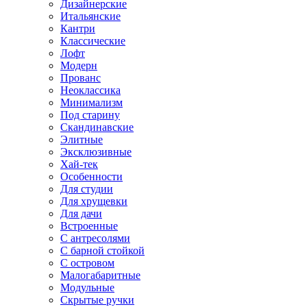
Дизайнерские
Итальянские
Кантри
Классические
Лофт
Модерн
Прованс
Неоклассика
Минимализм
Под старину
Скандинавские
Элитные
Эксклюзивные
Хай-тек
Особенности
Для студии
Для хрущевки
Для дачи
Встроенные
С антресолями
С барной стойкой
С островом
Малогабаритные
Модульные
Скрытые ручки