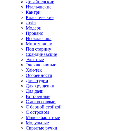
Дизайнерские
Итальянские
Кантри
Классические
Лофт
Модерн
Прованс
Неоклассика
Минимализм
Под старину
Скандинавские
Элитные
Эксклюзивные
Хай-тек
Особенности
Для студии
Для хрущевки
Для дачи
Встроенные
С антресолями
С барной стойкой
С островом
Малогабаритные
Модульные
Скрытые ручки