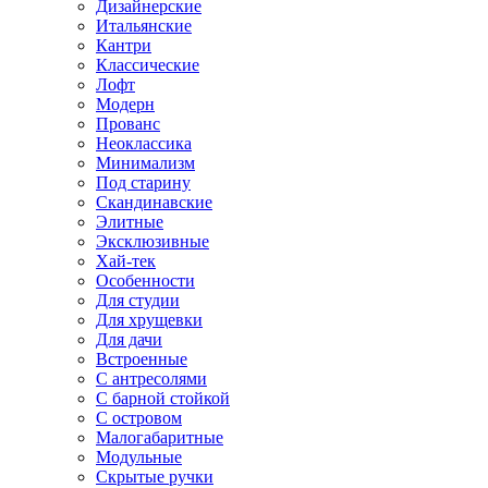
Дизайнерские
Итальянские
Кантри
Классические
Лофт
Модерн
Прованс
Неоклассика
Минимализм
Под старину
Скандинавские
Элитные
Эксклюзивные
Хай-тек
Особенности
Для студии
Для хрущевки
Для дачи
Встроенные
С антресолями
С барной стойкой
С островом
Малогабаритные
Модульные
Скрытые ручки