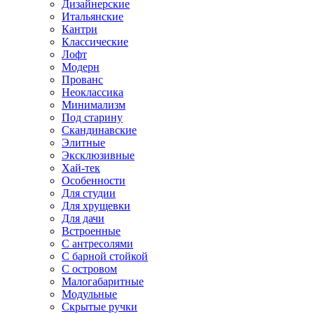
Дизайнерские
Итальянские
Кантри
Классические
Лофт
Модерн
Прованс
Неоклассика
Минимализм
Под старину
Скандинавские
Элитные
Эксклюзивные
Хай-тек
Особенности
Для студии
Для хрущевки
Для дачи
Встроенные
С антресолями
С барной стойкой
С островом
Малогабаритные
Модульные
Скрытые ручки