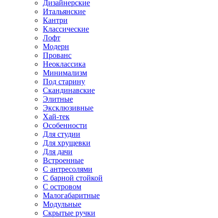
Дизайнерские
Итальянские
Кантри
Классические
Лофт
Модерн
Прованс
Неоклассика
Минимализм
Под старину
Скандинавские
Элитные
Эксклюзивные
Хай-тек
Особенности
Для студии
Для хрущевки
Для дачи
Встроенные
С антресолями
С барной стойкой
С островом
Малогабаритные
Модульные
Скрытые ручки