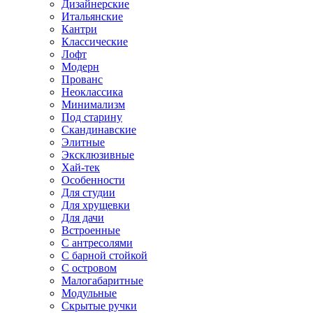
Дизайнерские
Итальянские
Кантри
Классические
Лофт
Модерн
Прованс
Неоклассика
Минимализм
Под старину
Скандинавские
Элитные
Эксклюзивные
Хай-тек
Особенности
Для студии
Для хрущевки
Для дачи
Встроенные
С антресолями
С барной стойкой
С островом
Малогабаритные
Модульные
Скрытые ручки