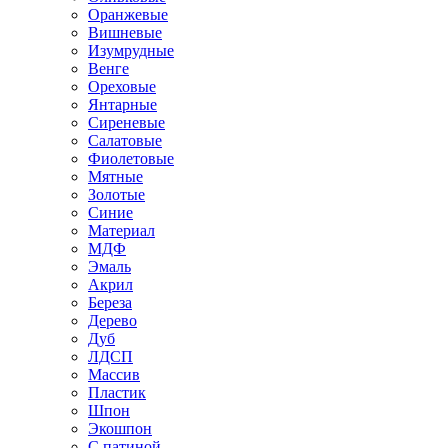
Оранжевые
Вишневые
Изумрудные
Венге
Ореховые
Янтарные
Сиреневые
Салатовые
Фиолетовые
Мятные
Золотые
Синие
Материал
МДФ
Эмаль
Акрил
Береза
Дерево
Дуб
ЛДСП
Массив
Пластик
Шпон
Экошпон
С патиной