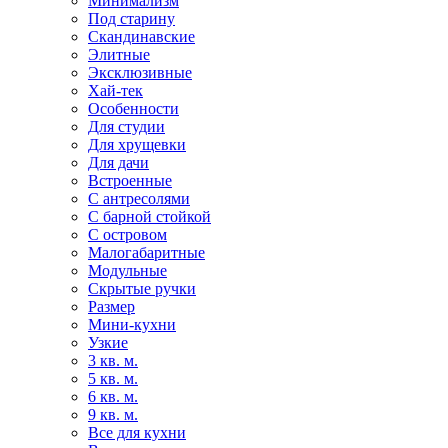
Минимализм
Под старину
Скандинавские
Элитные
Эксклюзивные
Хай-тек
Особенности
Для студии
Для хрущевки
Для дачи
Встроенные
С антресолями
С барной стойкой
С островом
Малогабаритные
Модульные
Скрытые ручки
Размер
Мини-кухни
Узкие
3 кв. м.
5 кв. м.
6 кв. м.
9 кв. м.
Все для кухни