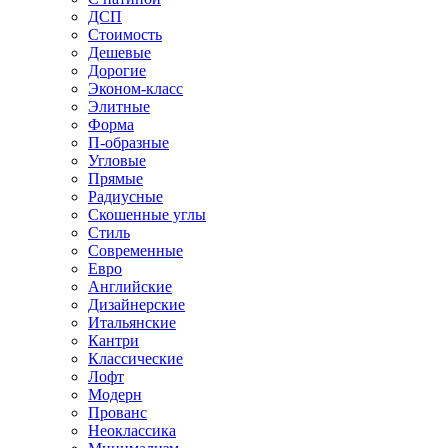
ДСП
Стоимость
Дешевые
Дорогие
Эконом-класс
Элитные
Форма
П-образные
Угловые
Прямые
Радиусные
Скошенные углы
Стиль
Современные
Евро
Английские
Дизайнерские
Итальянские
Кантри
Классические
Лофт
Модерн
Прованс
Неоклассика