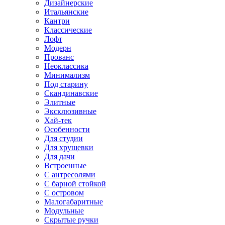
Дизайнерские
Итальянские
Кантри
Классические
Лофт
Модерн
Прованс
Неоклассика
Минимализм
Под старину
Скандинавские
Элитные
Эксклюзивные
Хай-тек
Особенности
Для студии
Для хрущевки
Для дачи
Встроенные
С антресолями
С барной стойкой
С островом
Малогабаритные
Модульные
Скрытые ручки