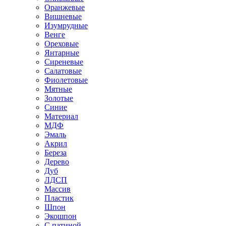
Оранжевые
Вишневые
Изумрудные
Венге
Ореховые
Янтарные
Сиреневые
Салатовые
Фиолетовые
Мятные
Золотые
Синие
Материал
МДФ
Эмаль
Акрил
Береза
Дерево
Дуб
ЛДСП
Массив
Пластик
Шпон
Экошпон
С патиной