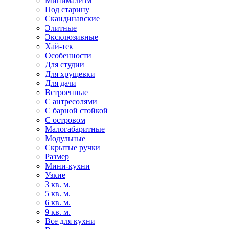
Минимализм
Под старину
Скандинавские
Элитные
Эксклюзивные
Хай-тек
Особенности
Для студии
Для хрущевки
Для дачи
Встроенные
С антресолями
С барной стойкой
С островом
Малогабаритные
Модульные
Скрытые ручки
Размер
Мини-кухни
Узкие
3 кв. м.
5 кв. м.
6 кв. м.
9 кв. м.
Все для кухни