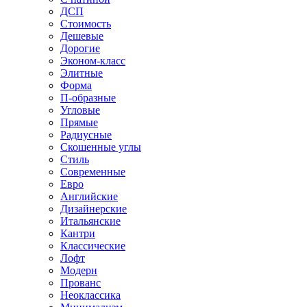
ДСП
Стоимость
Дешевые
Дорогие
Эконом-класс
Элитные
Форма
П-образные
Угловые
Прямые
Радиусные
Скошенные углы
Стиль
Современные
Евро
Английские
Дизайнерские
Итальянские
Кантри
Классические
Лофт
Модерн
Прованс
Неоклассика