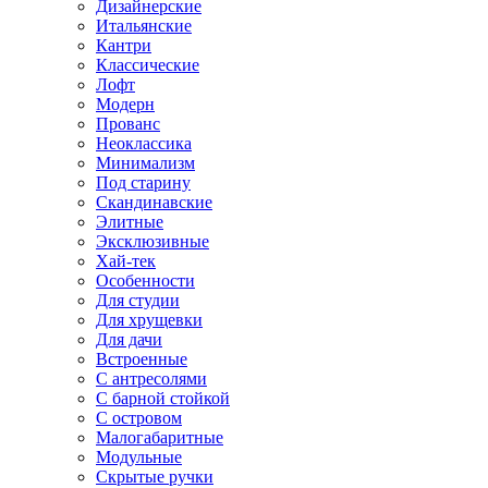
Дизайнерские
Итальянские
Кантри
Классические
Лофт
Модерн
Прованс
Неоклассика
Минимализм
Под старину
Скандинавские
Элитные
Эксклюзивные
Хай-тек
Особенности
Для студии
Для хрущевки
Для дачи
Встроенные
С антресолями
С барной стойкой
С островом
Малогабаритные
Модульные
Скрытые ручки