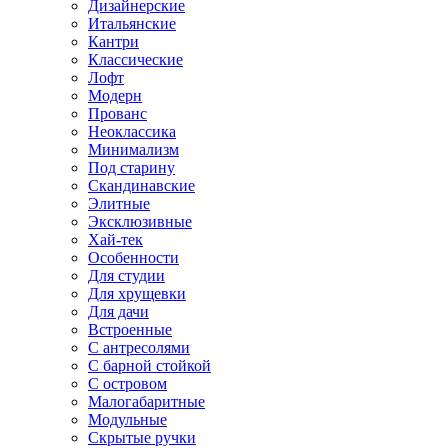
Дизайнерские
Итальянские
Кантри
Классические
Лофт
Модерн
Прованс
Неоклассика
Минимализм
Под старину
Скандинавские
Элитные
Эксклюзивные
Хай-тек
Особенности
Для студии
Для хрущевки
Для дачи
Встроенные
С антресолями
С барной стойкой
С островом
Малогабаритные
Модульные
Скрытые ручки