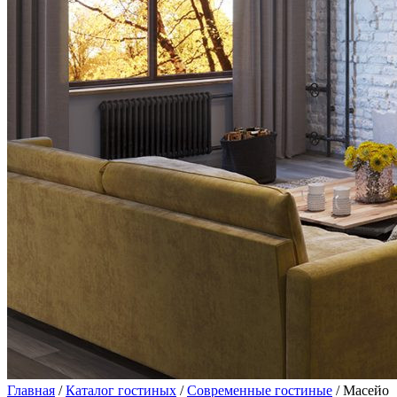
Главная
/
Каталог гостиных
/
Современные гостиные
/ Масейо