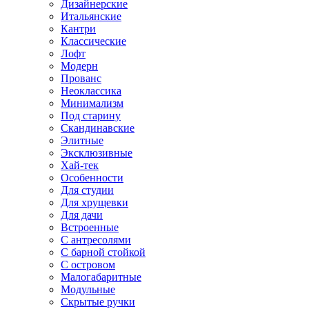
Дизайнерские
Итальянские
Кантри
Классические
Лофт
Модерн
Прованс
Неоклассика
Минимализм
Под старину
Скандинавские
Элитные
Эксклюзивные
Хай-тек
Особенности
Для студии
Для хрущевки
Для дачи
Встроенные
С антресолями
С барной стойкой
С островом
Малогабаритные
Модульные
Скрытые ручки