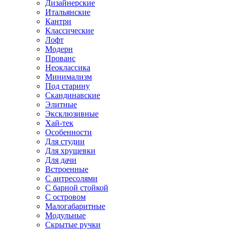
Дизайнерские
Итальянские
Кантри
Классические
Лофт
Модерн
Прованс
Неоклассика
Минимализм
Под старину
Скандинавские
Элитные
Эксклюзивные
Хай-тек
Особенности
Для студии
Для хрущевки
Для дачи
Встроенные
С антресолями
С барной стойкой
С островом
Малогабаритные
Модульные
Скрытые ручки