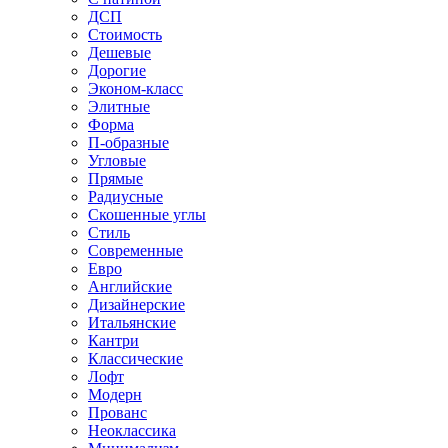
ДСП
Стоимость
Дешевые
Дорогие
Эконом-класс
Элитные
Форма
П-образные
Угловые
Прямые
Радиусные
Скошенные углы
Стиль
Современные
Евро
Английские
Дизайнерские
Итальянские
Кантри
Классические
Лофт
Модерн
Прованс
Неоклассика