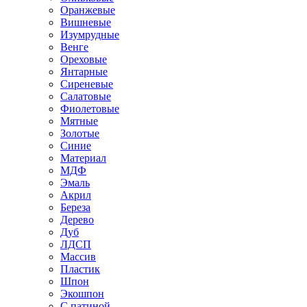
Оранжевые
Вишневые
Изумрудные
Венге
Ореховые
Янтарные
Сиреневые
Салатовые
Фиолетовые
Мятные
Золотые
Синие
Материал
МДФ
Эмаль
Акрил
Береза
Дерево
Дуб
ЛДСП
Массив
Пластик
Шпон
Экошпон
С патиной