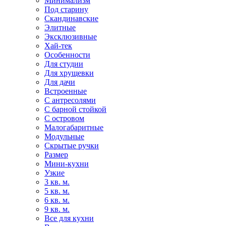
Минимализм
Под старину
Скандинавские
Элитные
Эксклюзивные
Хай-тек
Особенности
Для студии
Для хрущевки
Для дачи
Встроенные
С антресолями
С барной стойкой
С островом
Малогабаритные
Модульные
Скрытые ручки
Размер
Мини-кухни
Узкие
3 кв. м.
5 кв. м.
6 кв. м.
9 кв. м.
Все для кухни