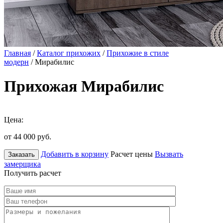
Главная
/
Каталог прихожих
/
Прихожие в стиле
модерн
/ Мирабилис
Прихожая Мирабилис
Цена:
от 44 000
руб.
Добавить в корзину
Расчет цены
Вызвать
Заказать
замерщика
Получить расчет