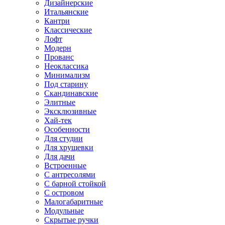
Дизайнерские
Итальянские
Кантри
Классические
Лофт
Модерн
Прованс
Неоклассика
Минимализм
Под старину
Скандинавские
Элитные
Эксклюзивные
Хай-тек
Особенности
Для студии
Для хрущевки
Для дачи
Встроенные
С антресолями
С барной стойкой
С островом
Малогабаритные
Модульные
Скрытые ручки