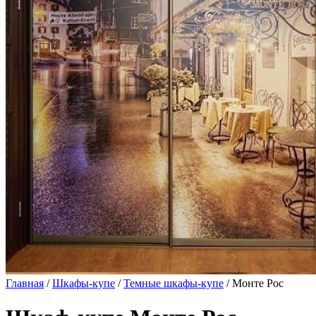
Главная
/
Шкафы-купе
/
Темные шкафы-купе
/ Монте Рос