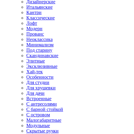
Дизайнерские
Итальянские
Кантри
Классические
Лофт
Модерн
Прованс
Неоклассика
Минимализм
Под старину
Скандинавские
Элитные
Эксклюзивные
Хай-тек
Особенности
Для студии
Для хрущевки
Для дачи
Встроенные
С антресолями
С барной стойкой
С островом
Малогабаритные
Модульные
Скрытые ручки