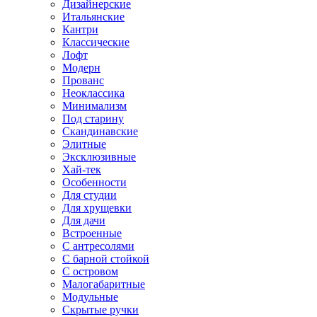
Дизайнерские
Итальянские
Кантри
Классические
Лофт
Модерн
Прованс
Неоклассика
Минимализм
Под старину
Скандинавские
Элитные
Эксклюзивные
Хай-тек
Особенности
Для студии
Для хрущевки
Для дачи
Встроенные
С антресолями
С барной стойкой
С островом
Малогабаритные
Модульные
Скрытые ручки