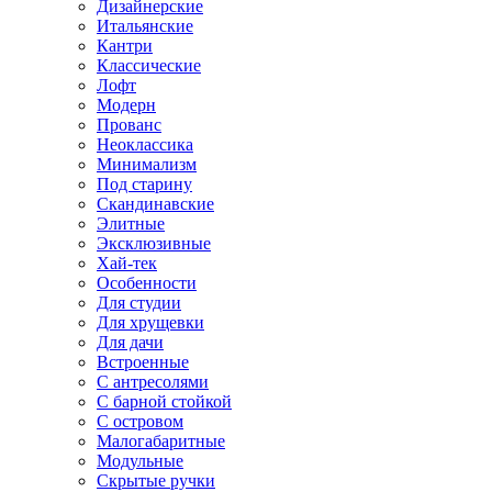
Дизайнерские
Итальянские
Кантри
Классические
Лофт
Модерн
Прованс
Неоклассика
Минимализм
Под старину
Скандинавские
Элитные
Эксклюзивные
Хай-тек
Особенности
Для студии
Для хрущевки
Для дачи
Встроенные
С антресолями
С барной стойкой
С островом
Малогабаритные
Модульные
Скрытые ручки