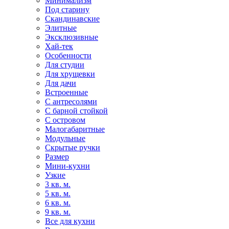
Минимализм
Под старину
Скандинавские
Элитные
Эксклюзивные
Хай-тек
Особенности
Для студии
Для хрущевки
Для дачи
Встроенные
С антресолями
С барной стойкой
С островом
Малогабаритные
Модульные
Скрытые ручки
Размер
Мини-кухни
Узкие
3 кв. м.
5 кв. м.
6 кв. м.
9 кв. м.
Все для кухни