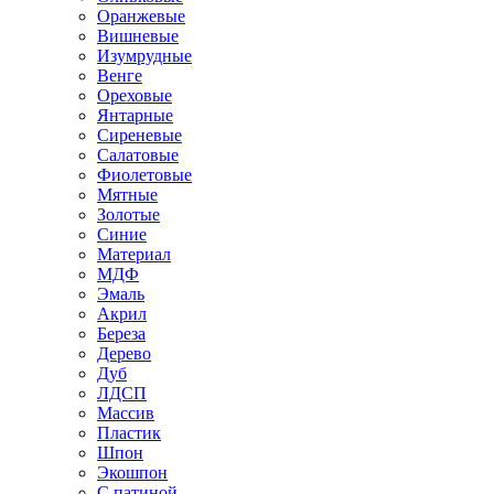
Оранжевые
Вишневые
Изумрудные
Венге
Ореховые
Янтарные
Сиреневые
Салатовые
Фиолетовые
Мятные
Золотые
Синие
Материал
МДФ
Эмаль
Акрил
Береза
Дерево
Дуб
ЛДСП
Массив
Пластик
Шпон
Экошпон
С патиной