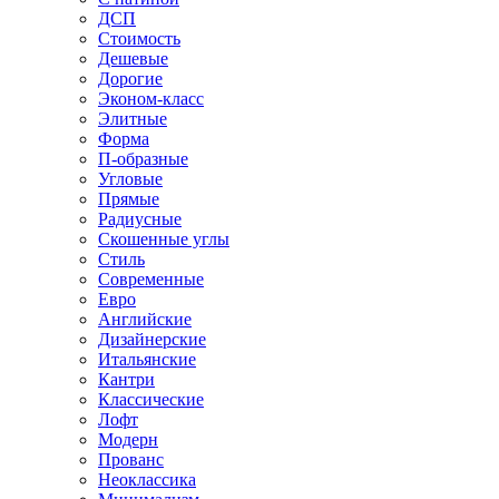
ДСП
Стоимость
Дешевые
Дорогие
Эконом-класс
Элитные
Форма
П-образные
Угловые
Прямые
Радиусные
Скошенные углы
Стиль
Современные
Евро
Английские
Дизайнерские
Итальянские
Кантри
Классические
Лофт
Модерн
Прованс
Неоклассика