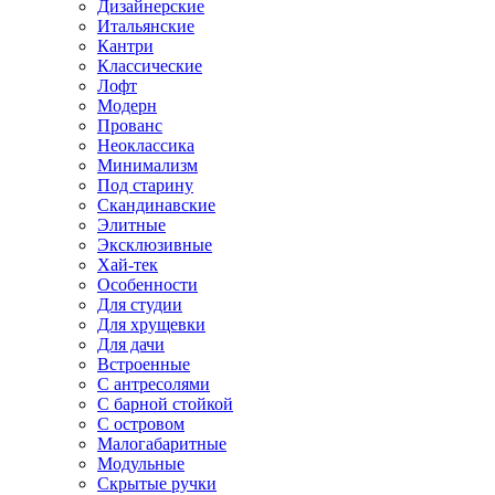
Дизайнерские
Итальянские
Кантри
Классические
Лофт
Модерн
Прованс
Неоклассика
Минимализм
Под старину
Скандинавские
Элитные
Эксклюзивные
Хай-тек
Особенности
Для студии
Для хрущевки
Для дачи
Встроенные
С антресолями
С барной стойкой
С островом
Малогабаритные
Модульные
Скрытые ручки