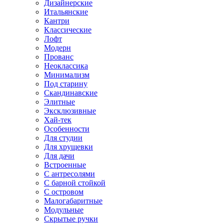
Дизайнерские
Итальянские
Кантри
Классические
Лофт
Модерн
Прованс
Неоклассика
Минимализм
Под старину
Скандинавские
Элитные
Эксклюзивные
Хай-тек
Особенности
Для студии
Для хрущевки
Для дачи
Встроенные
С антресолями
С барной стойкой
С островом
Малогабаритные
Модульные
Скрытые ручки