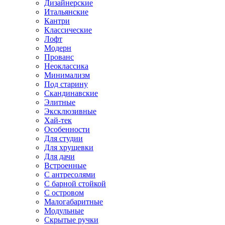
Дизайнерские
Итальянские
Кантри
Классические
Лофт
Модерн
Прованс
Неоклассика
Минимализм
Под старину
Скандинавские
Элитные
Эксклюзивные
Хай-тек
Особенности
Для студии
Для хрущевки
Для дачи
Встроенные
С антресолями
С барной стойкой
С островом
Малогабаритные
Модульные
Скрытые ручки