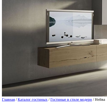
Главная
/
Каталог гостиных
/
Гостиные в стиле модерн
/ Нейва