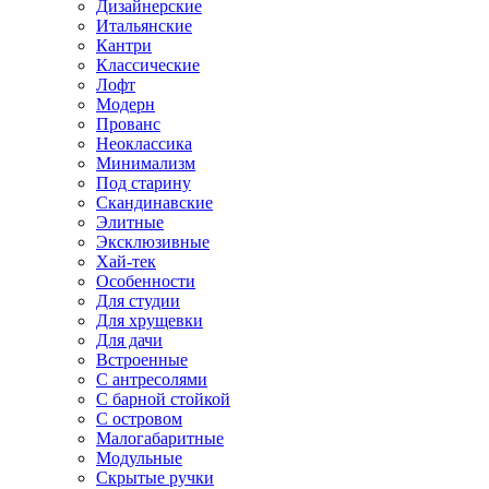
Дизайнерские
Итальянские
Кантри
Классические
Лофт
Модерн
Прованс
Неоклассика
Минимализм
Под старину
Скандинавские
Элитные
Эксклюзивные
Хай-тек
Особенности
Для студии
Для хрущевки
Для дачи
Встроенные
С антресолями
С барной стойкой
С островом
Малогабаритные
Модульные
Скрытые ручки