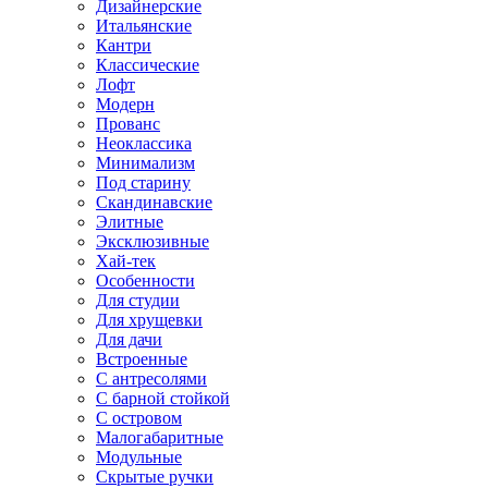
Дизайнерские
Итальянские
Кантри
Классические
Лофт
Модерн
Прованс
Неоклассика
Минимализм
Под старину
Скандинавские
Элитные
Эксклюзивные
Хай-тек
Особенности
Для студии
Для хрущевки
Для дачи
Встроенные
С антресолями
С барной стойкой
С островом
Малогабаритные
Модульные
Скрытые ручки