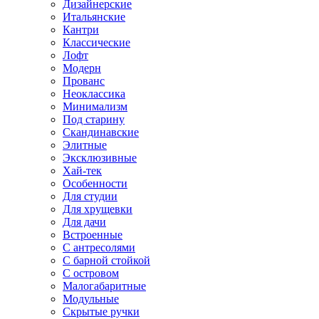
Дизайнерские
Итальянские
Кантри
Классические
Лофт
Модерн
Прованс
Неоклассика
Минимализм
Под старину
Скандинавские
Элитные
Эксклюзивные
Хай-тек
Особенности
Для студии
Для хрущевки
Для дачи
Встроенные
С антресолями
С барной стойкой
С островом
Малогабаритные
Модульные
Скрытые ручки