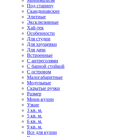
Минимализм
Под старину
Скандинавские
Элитные
Эксклюзивные
Хай-тек
Особенности
Для студии
Для хрущевки
Для дачи
Встроенные
С антресолями
С барной стойкой
С островом
Малогабаритные
Модульные
Скрытые ручки
Размер
Мини-кухни
Узкие
3 кв. м.
5 кв. м.
6 кв. м.
9 кв. м.
Все для кухни