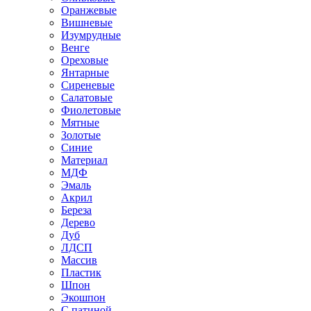
Оранжевые
Вишневые
Изумрудные
Венге
Ореховые
Янтарные
Сиреневые
Салатовые
Фиолетовые
Мятные
Золотые
Синие
Материал
МДФ
Эмаль
Акрил
Береза
Дерево
Дуб
ЛДСП
Массив
Пластик
Шпон
Экошпон
С патиной