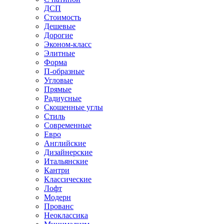
ДСП
Стоимость
Дешевые
Дорогие
Эконом-класс
Элитные
Форма
П-образные
Угловые
Прямые
Радиусные
Скошенные углы
Стиль
Современные
Евро
Английские
Дизайнерские
Итальянские
Кантри
Классические
Лофт
Модерн
Прованс
Неоклассика