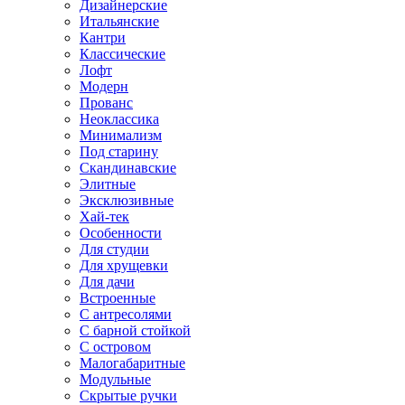
Дизайнерские
Итальянские
Кантри
Классические
Лофт
Модерн
Прованс
Неоклассика
Минимализм
Под старину
Скандинавские
Элитные
Эксклюзивные
Хай-тек
Особенности
Для студии
Для хрущевки
Для дачи
Встроенные
С антресолями
С барной стойкой
С островом
Малогабаритные
Модульные
Скрытые ручки