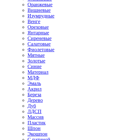
Оранжевые
Вишневые
Изумрудные
Венге
Ореховые
Янтарные
Сиреневые
Салатовые
Фиолетовые
Мятные
Золотые
Синие
Материал
МДФ
Эмаль
Акрил
Береза
Дерево
Дуб
ЛДСП
Массив
Пластик
Шпон
Экошпон
С патиной