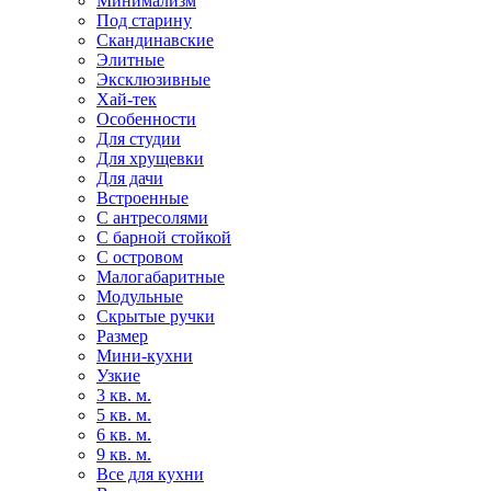
Минимализм
Под старину
Скандинавские
Элитные
Эксклюзивные
Хай-тек
Особенности
Для студии
Для хрущевки
Для дачи
Встроенные
С антресолями
С барной стойкой
С островом
Малогабаритные
Модульные
Скрытые ручки
Размер
Мини-кухни
Узкие
3 кв. м.
5 кв. м.
6 кв. м.
9 кв. м.
Все для кухни