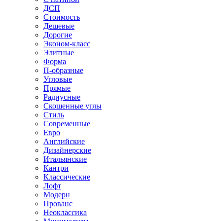
ДСП
Стоимость
Дешевые
Дорогие
Эконом-класс
Элитные
Форма
П-образные
Угловые
Прямые
Радиусные
Скошенные углы
Стиль
Современные
Евро
Английские
Дизайнерские
Итальянские
Кантри
Классические
Лофт
Модерн
Прованс
Неоклассика