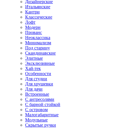
Дизайнерские
Итальянские
Кантри
Классические
Лофт
Модерн
Прованс
Неоклассика
Минимализм
Под старину
Скандинавские
Элитные
Эксклюзивные
Хай-тек
Особенности
Для студии
Для хрущевки
Для дачи
Встроенные
С антресолями
С барной стойкой
С островом
Малогабаритные
Модульные
Скрытые ручки