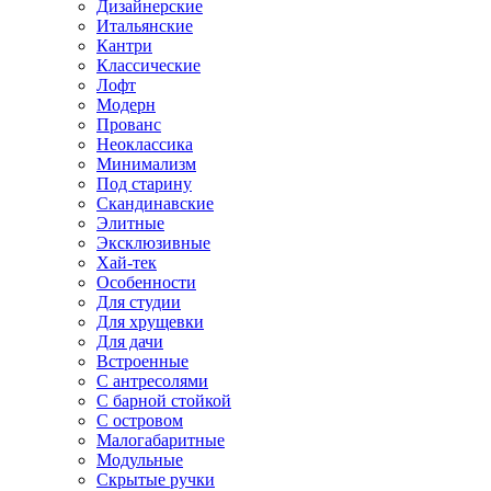
Дизайнерские
Итальянские
Кантри
Классические
Лофт
Модерн
Прованс
Неоклассика
Минимализм
Под старину
Скандинавские
Элитные
Эксклюзивные
Хай-тек
Особенности
Для студии
Для хрущевки
Для дачи
Встроенные
С антресолями
С барной стойкой
С островом
Малогабаритные
Модульные
Скрытые ручки