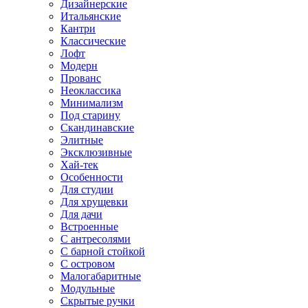
Дизайнерские
Итальянские
Кантри
Классические
Лофт
Модерн
Прованс
Неоклассика
Минимализм
Под старину
Скандинавские
Элитные
Эксклюзивные
Хай-тек
Особенности
Для студии
Для хрущевки
Для дачи
Встроенные
С антресолями
С барной стойкой
С островом
Малогабаритные
Модульные
Скрытые ручки