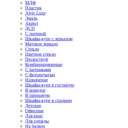
МДФ
Пластик
Alvic Luxe
Эмаль
Акрил
ДСП
С патиной
Шкафы-купе с зеркалом
Матовое зеркало
Стекло
Цветное стекло
Пескоструй
Комбинированные
С витражами
С фотопечатью
Назначение
Шкафы-купе в гостиную
В коридор
В прихожую
Шкафы-купе в спальню
Детские
Офисные
Для книг
Для одежды
На балкон