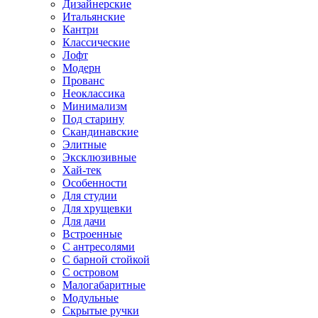
Дизайнерские
Итальянские
Кантри
Классические
Лофт
Модерн
Прованс
Неоклассика
Минимализм
Под старину
Скандинавские
Элитные
Эксклюзивные
Хай-тек
Особенности
Для студии
Для хрущевки
Для дачи
Встроенные
С антресолями
С барной стойкой
С островом
Малогабаритные
Модульные
Скрытые ручки