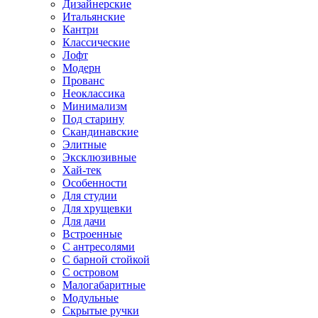
Дизайнерские
Итальянские
Кантри
Классические
Лофт
Модерн
Прованс
Неоклассика
Минимализм
Под старину
Скандинавские
Элитные
Эксклюзивные
Хай-тек
Особенности
Для студии
Для хрущевки
Для дачи
Встроенные
С антресолями
С барной стойкой
С островом
Малогабаритные
Модульные
Скрытые ручки