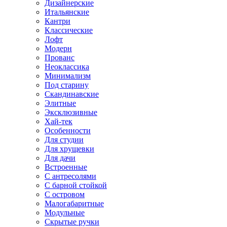
Дизайнерские
Итальянские
Кантри
Классические
Лофт
Модерн
Прованс
Неоклассика
Минимализм
Под старину
Скандинавские
Элитные
Эксклюзивные
Хай-тек
Особенности
Для студии
Для хрущевки
Для дачи
Встроенные
С антресолями
С барной стойкой
С островом
Малогабаритные
Модульные
Скрытые ручки