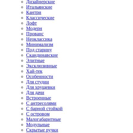
Дизайнерские
Итальянские
Кантри
Классические
Лофт
Модерн
Прованс
Неоклассика
Минимализм
Под старину
Скандинавские
Элитные
Эксклюзивные
Хай-тек
Особенности
Для студии
Для хрущевки
Для дачи
Встроенные
С антресолями
С барной стойкой
С островом
Малогабаритные
Модульные
Скрытые ручки