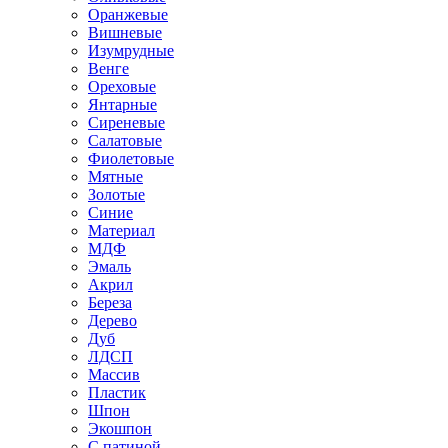
Оранжевые
Вишневые
Изумрудные
Венге
Ореховые
Янтарные
Сиреневые
Салатовые
Фиолетовые
Мятные
Золотые
Синие
Материал
МДФ
Эмаль
Акрил
Береза
Дерево
Дуб
ЛДСП
Массив
Пластик
Шпон
Экошпон
С патиной