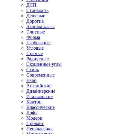
ДСП
Стоимость
Дешевые
Дорогие
Эконом-класс
Элитные
Форма
П-образные
Угловые
Прямые
Радиусные
Скошенные углы
Стиль
Современные
Евро
Английские
Дизайнерские
Итальянские
Кантри
Классические
Лофт
Модерн
Прованс
Неоклассика