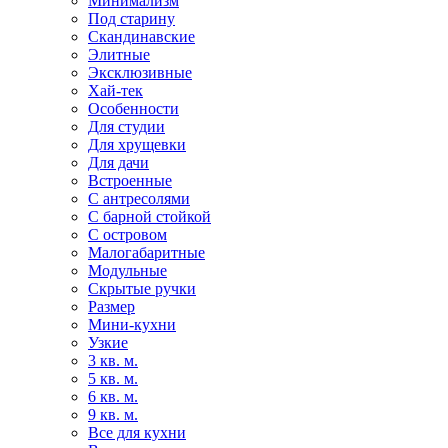
Минимализм
Под старину
Скандинавские
Элитные
Эксклюзивные
Хай-тек
Особенности
Для студии
Для хрущевки
Для дачи
Встроенные
С антресолями
С барной стойкой
С островом
Малогабаритные
Модульные
Скрытые ручки
Размер
Мини-кухни
Узкие
3 кв. м.
5 кв. м.
6 кв. м.
9 кв. м.
Все для кухни