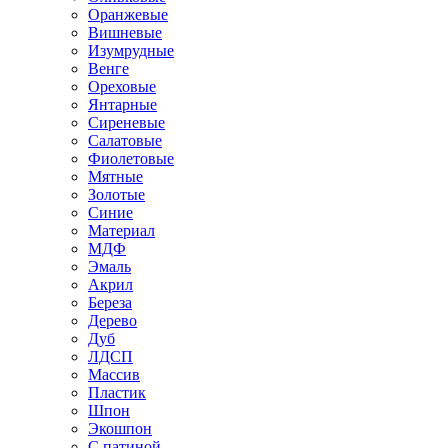
Оранжевые
Вишневые
Изумрудные
Венге
Ореховые
Янтарные
Сиреневые
Салатовые
Фиолетовые
Мятные
Золотые
Синие
Материал
МДФ
Эмаль
Акрил
Береза
Дерево
Дуб
ЛДСП
Массив
Пластик
Шпон
Экошпон
С патиной