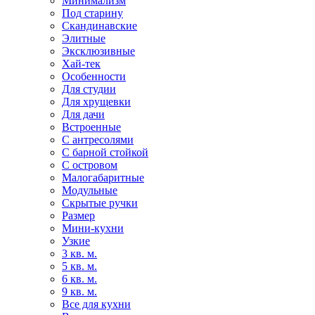
Минимализм
Под старину
Скандинавские
Элитные
Эксклюзивные
Хай-тек
Особенности
Для студии
Для хрущевки
Для дачи
Встроенные
С антресолями
С барной стойкой
С островом
Малогабаритные
Модульные
Скрытые ручки
Размер
Мини-кухни
Узкие
3 кв. м.
5 кв. м.
6 кв. м.
9 кв. м.
Все для кухни