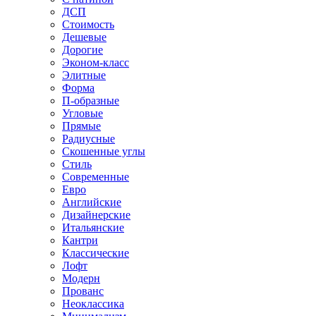
ДСП
Стоимость
Дешевые
Дорогие
Эконом-класс
Элитные
Форма
П-образные
Угловые
Прямые
Радиусные
Скошенные углы
Стиль
Современные
Евро
Английские
Дизайнерские
Итальянские
Кантри
Классические
Лофт
Модерн
Прованс
Неоклассика