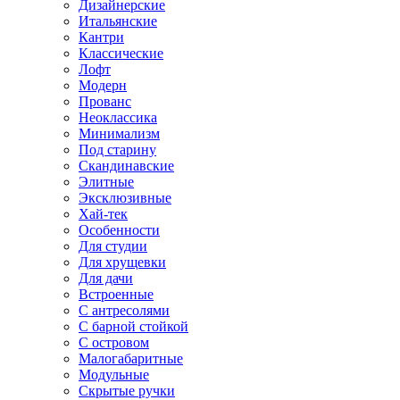
Дизайнерские
Итальянские
Кантри
Классические
Лофт
Модерн
Прованс
Неоклассика
Минимализм
Под старину
Скандинавские
Элитные
Эксклюзивные
Хай-тек
Особенности
Для студии
Для хрущевки
Для дачи
Встроенные
С антресолями
С барной стойкой
С островом
Малогабаритные
Модульные
Скрытые ручки