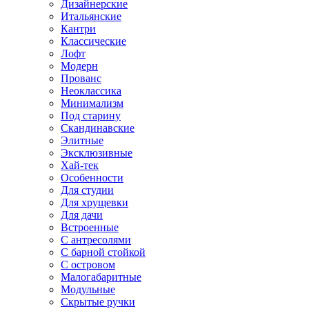
Дизайнерские
Итальянские
Кантри
Классические
Лофт
Модерн
Прованс
Неоклассика
Минимализм
Под старину
Скандинавские
Элитные
Эксклюзивные
Хай-тек
Особенности
Для студии
Для хрущевки
Для дачи
Встроенные
С антресолями
С барной стойкой
С островом
Малогабаритные
Модульные
Скрытые ручки