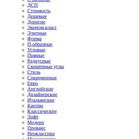
ДСП
Стоимость
Дешевые
Дорогие
Эконом-класс
Элитные
Форма
П-образные
Угловые
Прямые
Радиусные
Скошенные углы
Стиль
Современные
Евро
Английские
Дизайнерские
Итальянские
Кантри
Классические
Лофт
Модерн
Прованс
Неоклассика