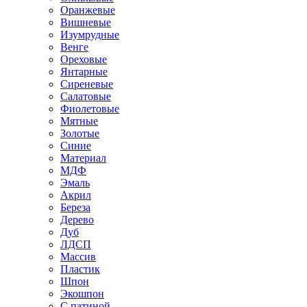
Оранжевые
Вишневые
Изумрудные
Венге
Ореховые
Янтарные
Сиреневые
Салатовые
Фиолетовые
Мятные
Золотые
Синие
Материал
МДФ
Эмаль
Акрил
Береза
Дерево
Дуб
ЛДСП
Массив
Пластик
Шпон
Экошпон
С патиной