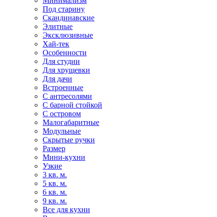
Минимализм
Под старину
Скандинавские
Элитные
Эксклюзивные
Хай-тек
Особенности
Для студии
Для хрущевки
Для дачи
Встроенные
С антресолями
С барной стойкой
С островом
Малогабаритные
Модульные
Скрытые ручки
Размер
Мини-кухни
Узкие
3 кв. м.
5 кв. м.
6 кв. м.
9 кв. м.
Все для кухни