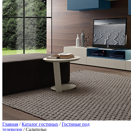
Главная
/
Каталог гостиных
/
Гостиные под
телевизор
/ Сальтильо