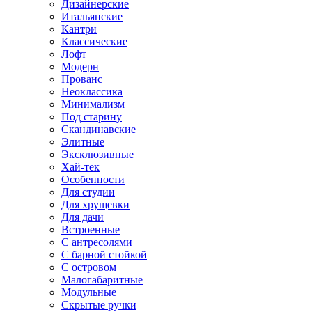
Дизайнерские
Итальянские
Кантри
Классические
Лофт
Модерн
Прованс
Неоклассика
Минимализм
Под старину
Скандинавские
Элитные
Эксклюзивные
Хай-тек
Особенности
Для студии
Для хрущевки
Для дачи
Встроенные
С антресолями
С барной стойкой
С островом
Малогабаритные
Модульные
Скрытые ручки